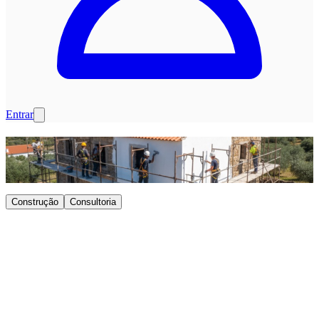
Entrar
Construção
Consultoria
Pedir orçamento
Já sabe o que precisa? Peça um orçamento diretamente sem escolher
um serviço específico.
Pedir orçamento