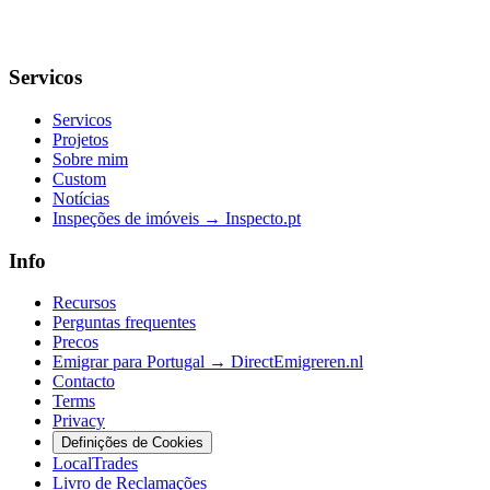
Servicos
Servicos
Projetos
Sobre mim
Custom
Notícias
Inspeções de imóveis → Inspecto.pt
Info
Recursos
Perguntas frequentes
Precos
Emigrar para Portugal → DirectEmigreren.nl
Contacto
Terms
Privacy
Definições de Cookies
LocalTrades
Livro de Reclamações