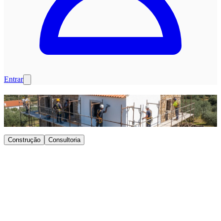
Entrar
Construção
Consultoria
Pedir orçamento
Já sabe o que precisa? Peça um orçamento diretamente sem escolher
um serviço específico.
Pedir orçamento