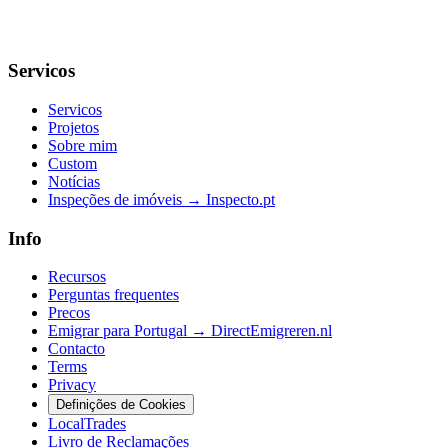
Servicos
Servicos
Projetos
Sobre mim
Custom
Notícias
Inspeções de imóveis → Inspecto.pt
Info
Recursos
Perguntas frequentes
Precos
Emigrar para Portugal → DirectEmigreren.nl
Contacto
Terms
Privacy
Definições de Cookies
LocalTrades
Livro de Reclamações