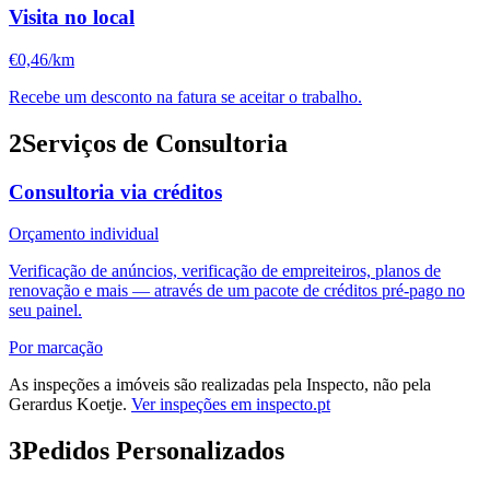
Visita no local
€0,46/km
Recebe um desconto na fatura se aceitar o trabalho.
2
Serviços de Consultoria
Consultoria via créditos
Orçamento individual
Verificação de anúncios, verificação de empreiteiros, planos de
renovação e mais — através de um pacote de créditos pré-pago no
seu painel.
Por marcação
As inspeções a imóveis são realizadas pela Inspecto, não pela
Gerardus Koetje.
Ver inspeções em inspecto.pt
3
Pedidos Personalizados