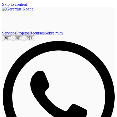
Skip to content
Servicos
Projetos
Recursos
Sobre mim
🇳🇱
🇬🇧
🇵🇹