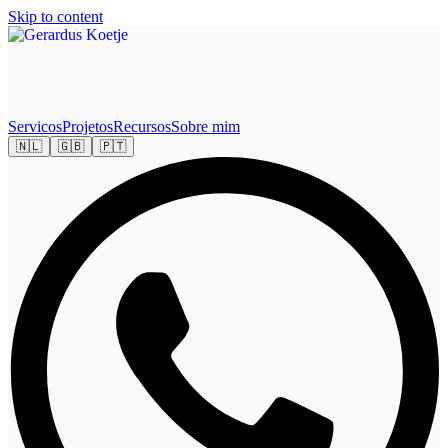
Skip to content
Servicos
Projetos
Recursos
Sobre mim
🇳🇱
🇬🇧
🇵🇹