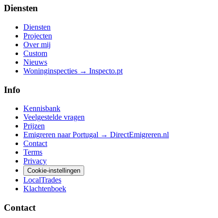
Diensten
Diensten
Projecten
Over mij
Custom
Nieuws
Woninginspecties → Inspecto.pt
Info
Kennisbank
Veelgestelde vragen
Prijzen
Emigreren naar Portugal → DirectEmigreren.nl
Contact
Terms
Privacy
Cookie-instellingen
LocalTrades
Klachtenboek
Contact