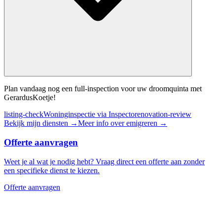
Plan vandaag nog een full-inspection voor uw droomquinta met
GerardusKoetje!
listing-check
Woninginspectie via Inspecto
renovation-review
Bekijk mijn diensten
→
Meer info over emigreren
→
Offerte aanvragen
Weet je al wat je nodig hebt? Vraag direct een offerte aan zonder
een specifieke dienst te kiezen.
Offerte aanvragen