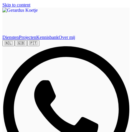
Skip to content
Diensten
Projecten
Kennisbank
Over mij
🇳🇱
🇬🇧
🇵🇹