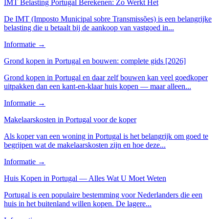
IMT Belasting Portugal Berekenen: Zo Werkt Het
De IMT (Imposto Municipal sobre Transmissões) is een belangrijke
belasting die u betaalt bij de aankoop van vastgoed in...
Informatie
→
Grond kopen in Portugal en bouwen: complete gids [2026]
Grond kopen in Portugal en daar zelf bouwen kan veel goedkoper
uitpakken dan een kant-en-klaar huis kopen — maar alleen...
Informatie
→
Makelaarskosten in Portugal voor de koper
Als koper van een woning in Portugal is het belangrijk om goed te
begrijpen wat de makelaarskosten zijn en hoe deze...
Informatie
→
Huis Kopen in Portugal — Alles Wat U Moet Weten
Portugal is een populaire bestemming voor Nederlanders die een
huis in het buitenland willen kopen. De lagere...