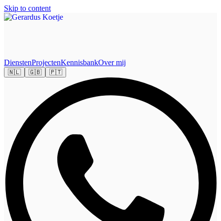
Skip to content
Diensten
Projecten
Kennisbank
Over mij
🇳🇱
🇬🇧
🇵🇹