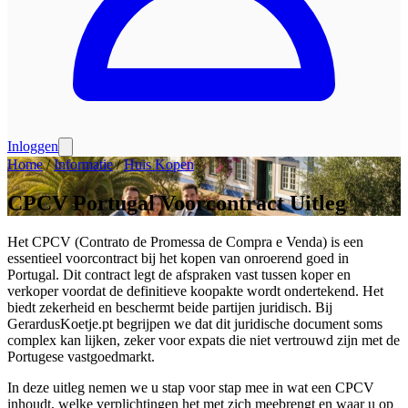
Inloggen
Home
/
Informatie
/
Huis Kopen
CPCV Portugal Voorcontract Uitleg
Het CPCV (Contrato de Promessa de Compra e Venda) is een
essentieel voorcontract bij het kopen van onroerend goed in
Portugal. Dit contract legt de afspraken vast tussen koper en
verkoper voordat de definitieve koopakte wordt ondertekend. Het
biedt zekerheid en beschermt beide partijen juridisch. Bij
GerardusKoetje.pt begrijpen we dat dit juridische document soms
complex kan lijken, zeker voor expats die niet vertrouwd zijn met de
Portugese vastgoedmarkt.
In deze uitleg nemen we u stap voor stap mee in wat een CPCV
inhoudt, welke verplichtingen het met zich meebrengt en waar u op