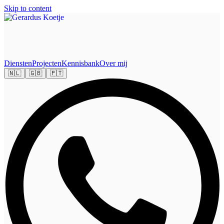
Skip to content
Diensten
Projecten
Kennisbank
Over mij
🇳🇱
🇬🇧
🇵🇹