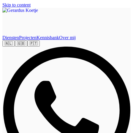
Skip to content
Diensten
Projecten
Kennisbank
Over mij
🇳🇱
🇬🇧
🇵🇹