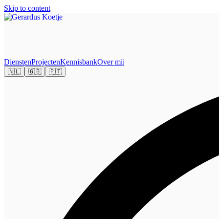
Skip to content
Diensten
Projecten
Kennisbank
Over mij
🇳🇱
🇬🇧
🇵🇹