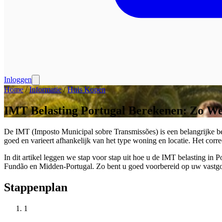
Inloggen
Home
/
Informatie
/
Huis Kopen
IMT Belasting Portugal Berekenen: Zo W
De IMT (Imposto Municipal sobre Transmissões) is een belangrijke be
goed en varieert afhankelijk van het type woning en locatie. Het cor
In dit artikel leggen we stap voor stap uit hoe u de IMT belasting in P
Fundão en Midden-Portugal. Zo bent u goed voorbereid op uw vastgo
Stappenplan
1