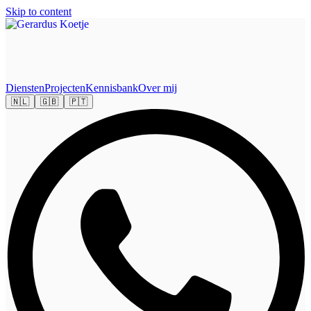
Skip to content
Diensten
Projecten
Kennisbank
Over mij
🇳🇱
🇬🇧
🇵🇹