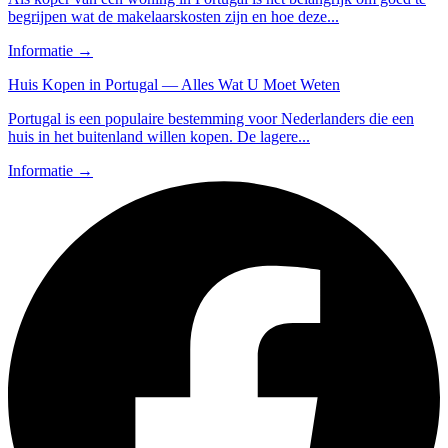
begrijpen wat de makelaarskosten zijn en hoe deze...
Informatie
→
Huis Kopen in Portugal — Alles Wat U Moet Weten
Portugal is een populaire bestemming voor Nederlanders die een
huis in het buitenland willen kopen. De lagere...
Informatie
→