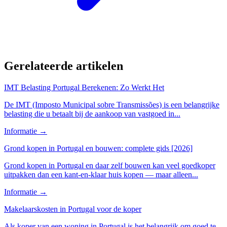
Gerelateerde artikelen
IMT Belasting Portugal Berekenen: Zo Werkt Het
De IMT (Imposto Municipal sobre Transmissões) is een belangrijke
belasting die u betaalt bij de aankoop van vastgoed in...
Informatie
→
Grond kopen in Portugal en bouwen: complete gids [2026]
Grond kopen in Portugal en daar zelf bouwen kan veel goedkoper
uitpakken dan een kant-en-klaar huis kopen — maar alleen...
Informatie
→
Makelaarskosten in Portugal voor de koper
Als koper van een woning in Portugal is het belangrijk om goed te