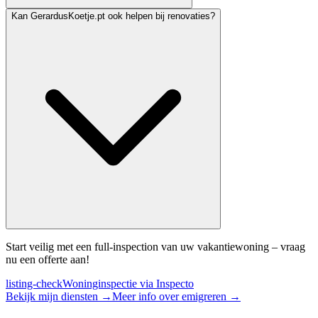
Kan GerardusKoetje.pt ook helpen bij renovaties?
Start veilig met een full-inspection van uw vakantiewoning – vraag
nu een offerte aan!
listing-check
Woninginspectie via Inspecto
Bekijk mijn diensten
→
Meer info over emigreren
→