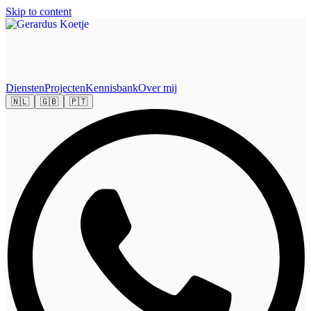
Skip to content
Diensten
Projecten
Kennisbank
Over mij
🇳🇱
🇬🇧
🇵🇹