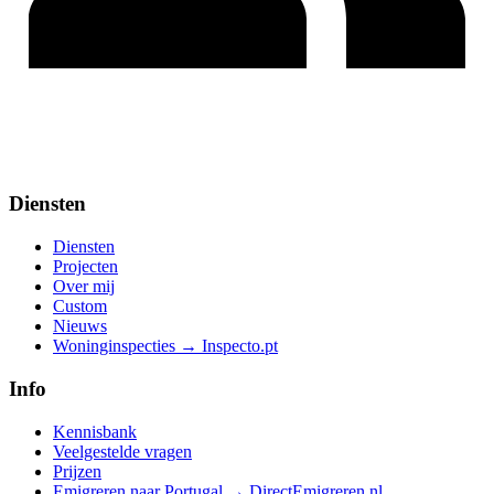
Diensten
Diensten
Projecten
Over mij
Custom
Nieuws
Woninginspecties → Inspecto.pt
Info
Kennisbank
Veelgestelde vragen
Prijzen
Emigreren naar Portugal → DirectEmigreren.nl