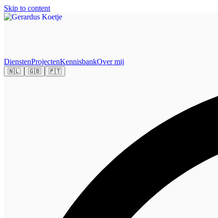
Skip to content
Diensten
Projecten
Kennisbank
Over mij
🇳🇱
🇬🇧
🇵🇹