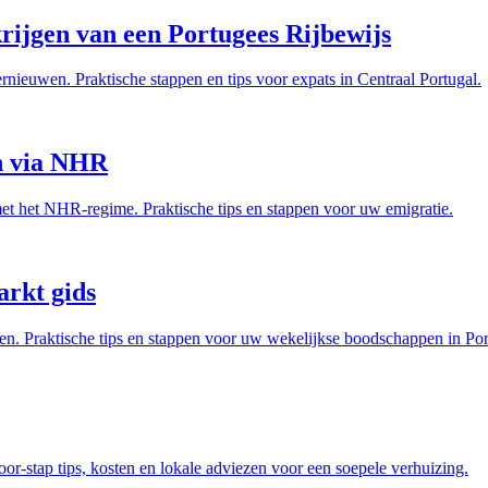
rijgen van een Portugees Rijbewijs
rnieuwen. Praktische stappen en tips voor expats in Centraal Portugal.
en via NHR
et het NHR-regime. Praktische tips en stappen voor uw emigratie.
rkt gids
. Praktische tips en stappen voor uw wekelijkse boodschappen in Por
or-stap tips, kosten en lokale adviezen voor een soepele verhuizing.