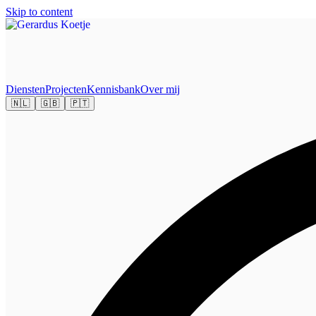
Skip to content
Diensten
Projecten
Kennisbank
Over mij
🇳🇱
🇬🇧
🇵🇹