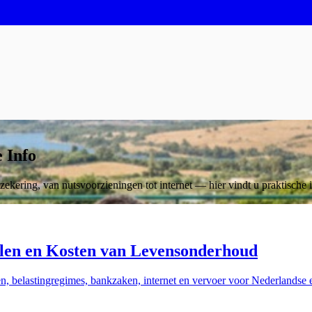
 Info
kering, van nutsvoorzieningen tot internet — hier vindt u praktische i
len en Kosten van Levensonderhoud
n, belastingregimes, bankzaken, internet en vervoer voor Nederlandse 