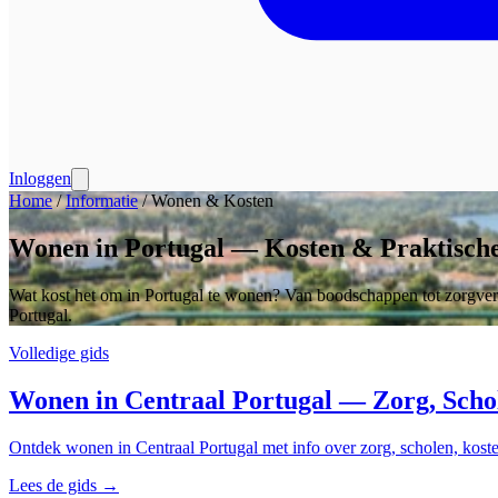
Inloggen
Home
/
Informatie
/
Wonen & Kosten
Wonen in Portugal — Kosten & Praktische
Wat kost het om in Portugal te wonen? Van boodschappen tot zorgverze
Portugal.
Volledige gids
Wonen in Centraal Portugal — Zorg, Scho
Ontdek wonen in Centraal Portugal met info over zorg, scholen, koste
Lees de gids
→