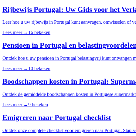
Rijbewijs Portugal: Uw Gids voor het Verk
Leer hoe u uw rijbewijs in Portugal kunt aanvragen, omwisselen of ve
Lees meer
→
16
bekeken
Pensioen in Portugal en belastingvoordel
Ontdek hoe u uw pensioen in Portugal belastingvrij kunt ontvangen m
Lees meer
→
10
bekeken
Boodschappen kosten in Portugal: Superma
Ontdek de gemiddelde boodschappen kosten in Portugese supermarkten
Lees meer
→
9
bekeken
Emigreren naar Portugal checklist
Ontdek onze complete checklist voor emigreren naar Portugal. Stap-vo