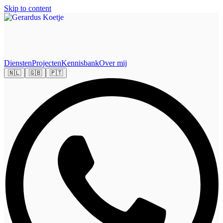
Skip to content
Diensten
Projecten
Kennisbank
Over mij
🇳🇱
🇬🇧
🇵🇹