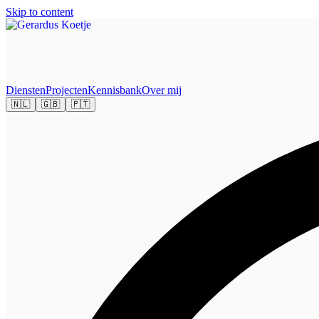
Skip to content
Diensten
Projecten
Kennisbank
Over mij
🇳🇱
🇬🇧
🇵🇹