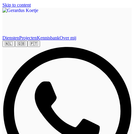
Skip to content
Diensten
Projecten
Kennisbank
Over mij
🇳🇱
🇬🇧
🇵🇹