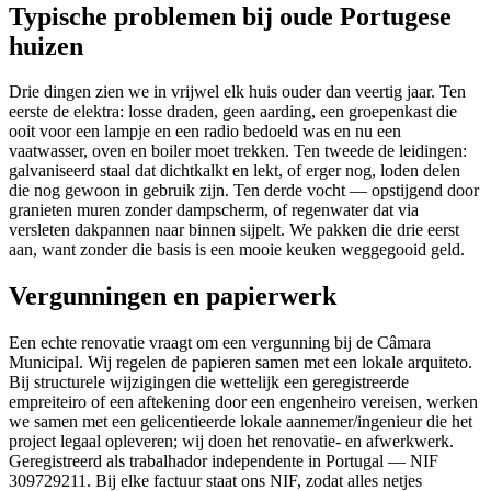
Typische problemen bij oude Portugese
huizen
Drie dingen zien we in vrijwel elk huis ouder dan veertig jaar. Ten
eerste de elektra: losse draden, geen aarding, een groepenkast die
ooit voor een lampje en een radio bedoeld was en nu een
vaatwasser, oven en boiler moet trekken. Ten tweede de leidingen:
galvaniseerd staal dat dichtkalkt en lekt, of erger nog, loden delen
die nog gewoon in gebruik zijn. Ten derde vocht — opstijgend door
granieten muren zonder dampscherm, of regenwater dat via
versleten dakpannen naar binnen sijpelt. We pakken die drie eerst
aan, want zonder die basis is een mooie keuken weggegooid geld.
Vergunningen en papierwerk
Een echte renovatie vraagt om een vergunning bij de Câmara
Municipal. Wij regelen de papieren samen met een lokale arquiteto.
Bij structurele wijzigingen die wettelijk een geregistreerde
empreiteiro of een aftekening door een engenheiro vereisen, werken
we samen met een gelicentieerde lokale aannemer/ingenieur die het
project legaal opleveren; wij doen het renovatie- en afwerkwerk.
Geregistreerd als trabalhador independente in Portugal — NIF
309729211. Bij elke factuur staat ons NIF, zodat alles netjes