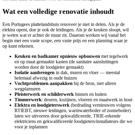
Wat een volledige renovatie inhoudt
Een Portugees plattelandshuis renoveer je niet in delen. Als je de
elektra opent, doe je ook de leidingen. Als je de keuken sloopt, wil
je weten wat er achter de muur zit. Daarom werken wij vanaf het
begin met een vaste scope, een vaste prijs en een planning waar je
op kunt rekenen.
Keuken en badkamer opnieuw opbouwen
met tegelwerk
en op maat gemaakte kasten (de sanitaire aansluitingen
worden door de loodgieter gemaakt)
Isolatie aanbrengen
in dak, muren en vloer — meestal
helemaal afwezig in oude huizen
Vochtproblemen aanpakken
bij de bron, niet alleen
wegplamuren
Pleisterwerk en schilderwerk
binnen en buiten
Timmerwerk
: deuren, kozijnen, vloeren en maatwerk in hout
Elektra en loodgieterswerk
(bedrading vernieuwen volgens
RTIEBT, nieuwe leidingen, warmwaterboiler of zonneboiler)
laten we uitvoeren door gekwalificeerde, TRIE-erkende
elektriciens en gekwalificeerde loodgieters/installateurs die we
voor je inplannen