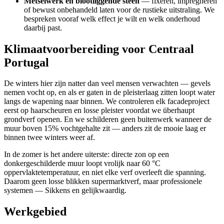
Metselwerk en blootliggende steen
— fixeren, impregneren
of bewust onbehandeld laten voor de rustieke uitstraling. We
bespreken vooraf welk effect je wilt en welk onderhoud
daarbij past.
Klimaatvoorbereiding voor Centraal
Portugal
De winters hier zijn natter dan veel mensen verwachten — gevels
nemen vocht op, en als er gaten in de pleisterlaag zitten loopt water
langs de wapening naar binnen. We controleren elk facadeproject
eerst op haarscheuren en losse pleister voordat we überhaupt
grondverf openen. En we schilderen geen buitenwerk wanneer de
muur boven 15% vochtgehalte zit — anders zit de mooie laag er
binnen twee winters weer af.
In de zomer is het andere uiterste: directe zon op een
donkergeschilderde muur loopt vrolijk naar 60 °C
oppervlaktetemperatuur, en niet elke verf overleeft die spanning.
Daarom geen losse blikken supermarktverf, maar professionele
systemen — Sikkens en gelijkwaardig.
Werkgebied