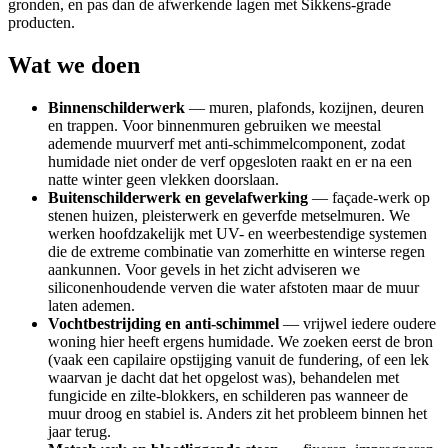
gronden, en pas dan de afwerkende lagen met Sikkens-grade
producten.
Wat we doen
Binnenschilderwerk
— muren, plafonds, kozijnen, deuren
en trappen. Voor binnenmuren gebruiken we meestal
ademende muurverf met anti-schimmelcomponent, zodat
humidade niet onder de verf opgesloten raakt en er na een
natte winter geen vlekken doorslaan.
Buitenschilderwerk en gevelafwerking
— façade-werk op
stenen huizen, pleisterwerk en geverfde metselmuren. We
werken hoofdzakelijk met UV- en weerbestendige systemen
die de extreme combinatie van zomerhitte en winterse regen
aankunnen. Voor gevels in het zicht adviseren we
siliconenhoudende verven die water afstoten maar de muur
laten ademen.
Vochtbestrijding en anti-schimmel
— vrijwel iedere oudere
woning hier heeft ergens humidade. We zoeken eerst de bron
(vaak een capilaire opstijging vanuit de fundering, of een lek
waarvan je dacht dat het opgelost was), behandelen met
fungicide en zilte-blokkers, en schilderen pas wanneer de
muur droog en stabiel is. Anders zit het probleem binnen het
jaar terug.