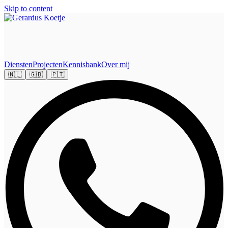
Skip to content
Diensten
Projecten
Kennisbank
Over mij
🇳🇱
🇬🇧
🇵🇹