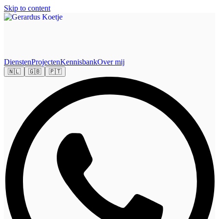
Skip to content
Diensten
Projecten
Kennisbank
Over mij
🇳🇱
🇬🇧
🇵🇹