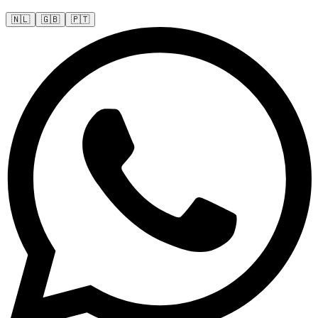
🇳🇱
🇬🇧
🇵🇹