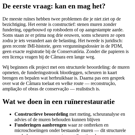
De eerste vraag: kan en mag het?
De meeste ruïnes hebben twee problemen die je niet ziet op de
bezichtiging. Het eerste is constructief: stenen muren zonder
fundering, opgebouwd op rotsbodem of op aangestampte aarde.
Soms staan ze er prima nog drie eeuwen, soms scheuren ze open
zodra je iets verandert aan de belasting. Het tweede is juridisch:
geen recente IMI-historie, geen vergunningsdossier in de PDM,
geen exacte registratie bij de Conservatória. Zonder die papieren is
een licença vragen bij de Câmara een lange weg.
Wij beginnen elk project met een structurele beoordeling: de muren
opmeten, de funderingsstrook blootleggen, scheuren in kaart
brengen en bepalen wat herbruikbaar is. Daarna pas een gesprek
over wat de Câmara toelaat en welke route — reconstrução,
ampliação of obras de conservação — realistisch is.
Wat we doen in een ruïnerestauratie
Constructieve beoordeling
met meting, scheuranalyse en
advies of de muren behouden kunnen blijven
Funderingen aanbrengen
waar ze ontbreken en
microschoeiingen onder bestaande muren — dit structurele