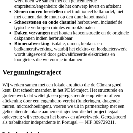
werk doen we samen met een gelicentieerde
empreiteiro/engenheiro die het ontwerp levert en aftekent
Stenen muren herstellen
met traditioneel kalkmortel, niet
met cement dat de muur op den duur kapot maakt
Schoorstenen en oude chaminé
herbouwen, inclusief de
typische verborgen ruimtes en rookkanalen
Daken vervangen
met houten kapconstructie en de originele
dakpannen indien herbruikbaar
Binnenafwerking
: isolatie, ramen, keuken- en
badkamerafwerking, waarbij het elektra- en loodgieterswerk
wordt uitgevoerd door gekwalificeerde elektriciens en
loodgieters die we voor je inplannen
Vergunningstraject
Wij werken samen met een lokale arquiteto die de Câmara goed
kent. Dat scheelt maanden in het PDM-traject. Het structurele en
grotere werk dat wettelijk een geregistreerde empreiteiro of een
aftekening door een engenheiro vereist (funderingen, dragende
muren, microschoeiingen), voeren we uit in partnerschap met een
gelicentieerde lokale aannemer/ingenieur die het project legaal
opleveren; wij verzorgen het bouw- en afwerkwerk. Geregistreerd
als trabalhador independente in Portugal — NIF 309729211.